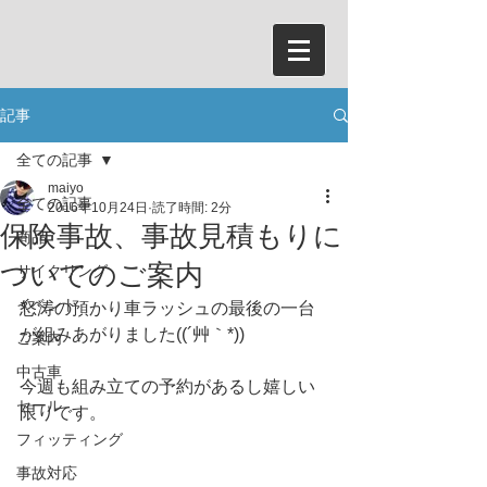
記事
全ての記事
maiyo
全ての記事
2016年10月24日
読了時間: 2分
保険事故、事故見積もりに
商品
ついてのご案内
サイクリング
イベント
怒涛の預かり車ラッシュの最後の一台
が組みあがりました((´艸｀*))
ご案内
中古車
今週も組み立ての予約があるし嬉しい
セール
限りです。
フィッティング
事故対応