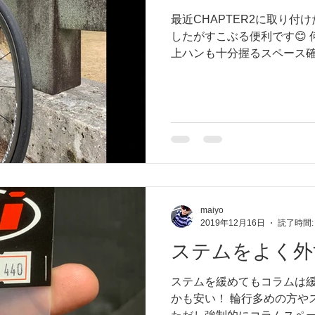
最近CHAPTER2に取り付
したがすこぶる便利です😊
上ハンも十分握るスペース確
色全てマイヨに入荷するの
maiyo
2019年12月16日
読了時間:
ステムをよく外
ステムを緩めてもコラムは緩
かも安い！ 輪行多めの方や