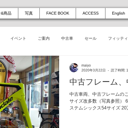
せ&商品
写真
FACE BOOK
ACCESS
English
イベント
ご案内
中古車
セール
フィッティ
maiyo
2020年3月22日
読了時間: 
中古フレーム、
中古車両、中古フレームのご
サイズ改多数（写真参照） 6
ステムシックス54サイズ 2
良いです 写真で伝わらない
る方は是非見に来て見てくだ