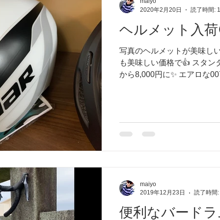
maiyo
2020年2月20日
読了時間: 
ヘルメット入荷
写真のヘルメットが美味し
も美味しい価格で👍 スタンダ
から8,000円に✨ エアロな00
😍 早い者勝ちです！
maiyo
2019年12月23日
読了時間:
便利なバードラ