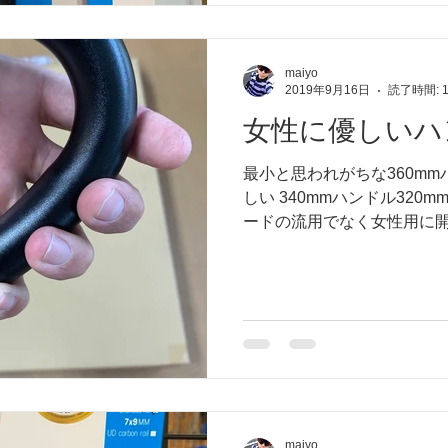
maiyo
2019年9月16日
読了時間: 
女性に優しいハ
最小と思われがちな360m
しい 340mmハンドル320
ードの流用でなく女性用に
ズのハンドルです ドロップ
ほどの浅さ👍
maiyo