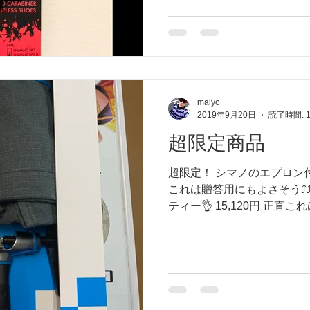
から乾きも早くなる...
maiyo
2019年9月20日
読了時間: 
超限定商品
超限定！ シマノのエプロン
これは贈答用にもよさそう⤴︎
ティー👌 15,120円 正直こ