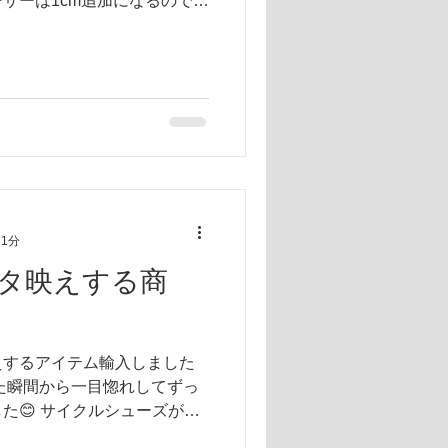
サーは1cm追加になるのでベ
😣
 1分
タ映えする商
えするアイテム輸入しました
テム見た瞬間から一目惚れしてずっ
た😊 サイクルシューズが持
しやすい しかも吊り下げだ