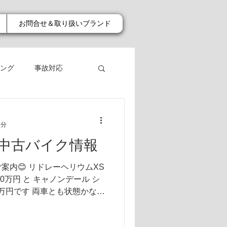
お問合せ＆取り扱いブランド
ング
事故対応
1分
中古バイク情報
案内😊 リドレーヘリウムXS
0万円 と キャノンデール シ
0万円です 両車とも状態かなり
ところが沢山あるので気にな
さい✨✨