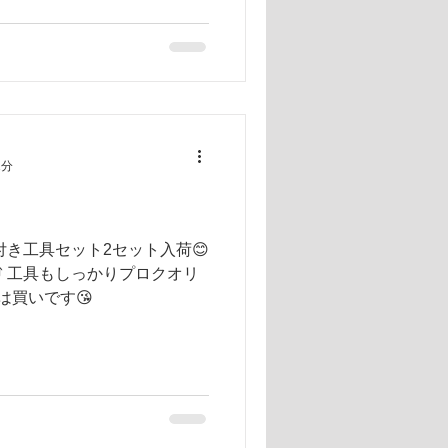
1分
付き工具セット2セット入荷😊
⤴︎ 工具もしっかりプロクオリ
れは買いです😘