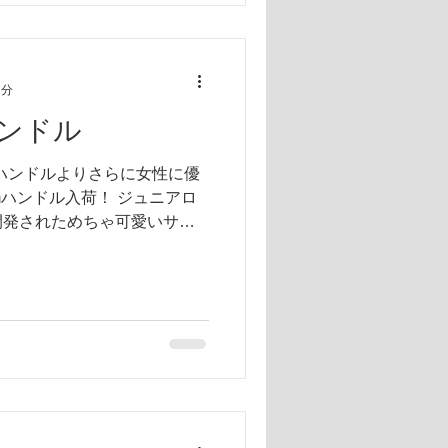
1分
ンドル
mハンドルよりさらに女性に優
mmハンドル入荷！ ジュニアロ
開発されためちゃ可愛いサイ
も成人男性なら握りしめれる