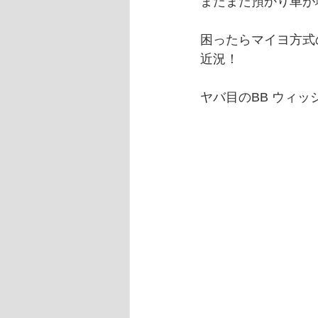
またまた預かり車が
困ったらマイヨ方式
近況！
ヤバ目のBB ウィ