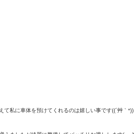
て私に車体を預けてくれるのは嬉しい事です((´艸｀*))