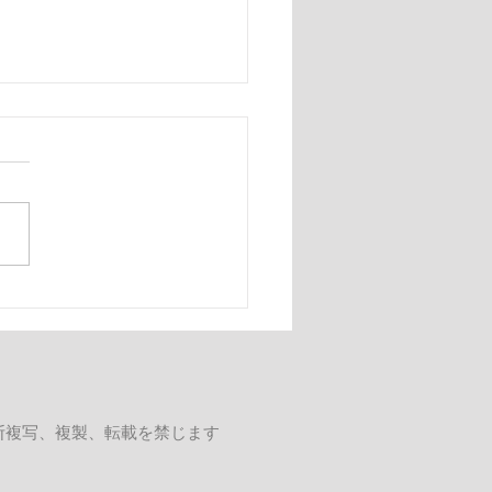
事故、事故見積もりにつ
のご案内
断複写、複製、転載を禁じます