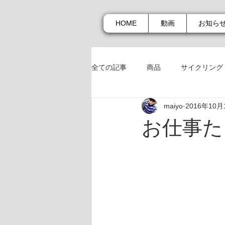
HOME
動画
お知ら
全ての記事
商品
サイクリング
maiyo
2016年10月
商品
お知らせ
お仕事た