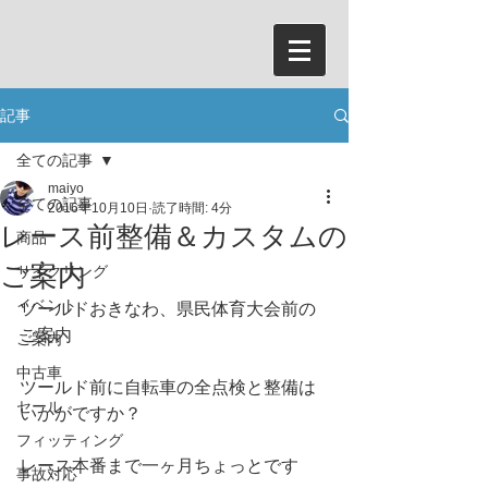
記事
全ての記事
maiyo
全ての記事
2016年10月10日
読了時間: 4分
レース前整備＆カスタムの
商品
ご案内
サイクリング
イベント
ツールドおきなわ、県民体育大会前の
ご案内
ご案内
中古車
ツールド前に自転車の全点検と整備は
セール
いかがですか？
フィッティング
レース本番まで一ヶ月ちょっとです
事故対応