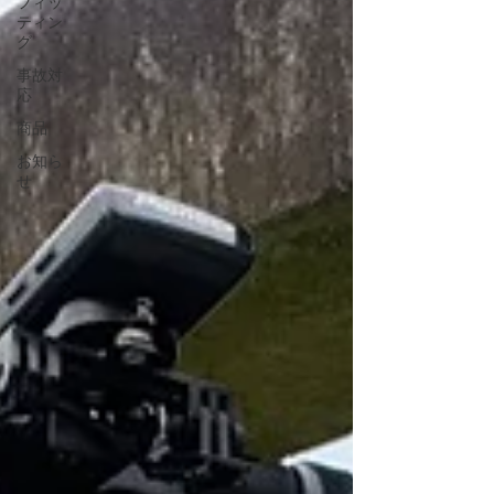
フィッ
ティン
グ
事故対
応
商品
お知ら
せ