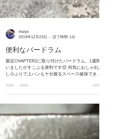
maiyo
2019年12月23日
読了時間: 1分
便利なバードラム
最近CHAPTER2に取り付けたバードラム、1週間使
いましたがすこぶる便利です😊 何気におしゃれだ
し小ぶりで上ハンも十分握るスペース確保できま
す👍 週末あたりに4色全てマイヨに入荷するので見
てみて下さい。