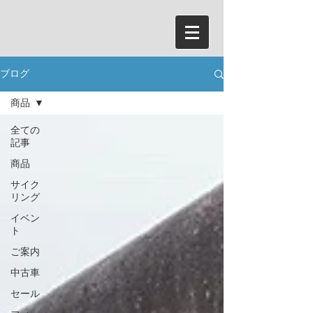
ブログ
商品
全ての
記事
商品
サイク
リング
イベン
ト
ご案内
中古車
セール